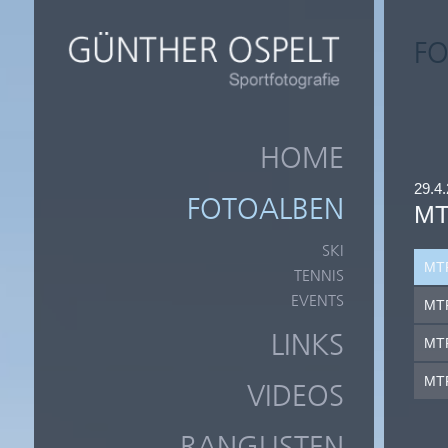
FO
HOME
29.4.
FOTOALBEN
MT
SKI
MTF
TENNIS
EVENTS
MTF
LINKS
MTF
MTF
VIDEOS
RANGLISTEN