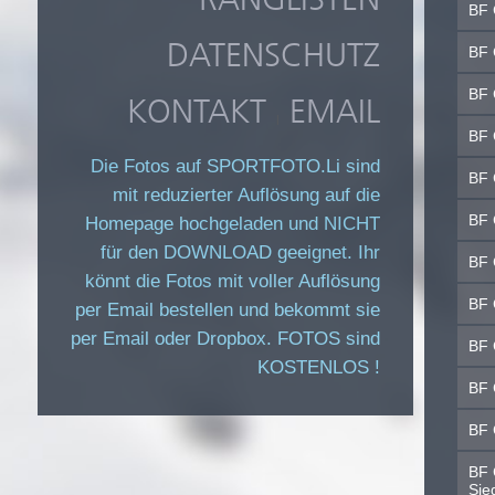
BF 
DATENSCHUTZ
BF 
BF 
KONTAKT
EMAIL
|
BF 
Die Fotos auf SPORTFOTO.Li sind
BF 
mit reduzierter Auflösung auf die
BF 
Homepage hochgeladen und NICHT
für den DOWNLOAD geeignet. Ihr
BF 
könnt die Fotos mit voller Auflösung
BF 
per Email bestellen und bekommt sie
per Email oder Dropbox. FOTOS sind
BF 
KOSTENLOS !
BF 
BF 
BF 
Sie