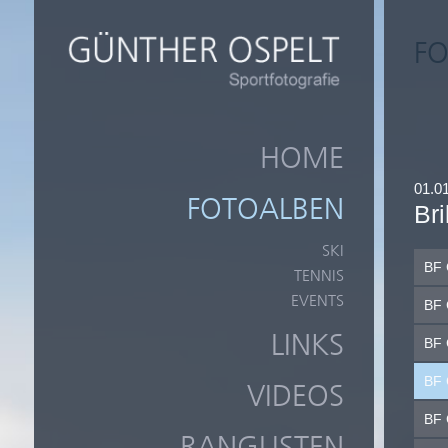
FO
HOME
01.0
FOTOALBEN
Bri
SKI
BF 
TENNIS
EVENTS
BF 
LINKS
BF 
BF 
VIDEOS
BF 
RANGLISTEN