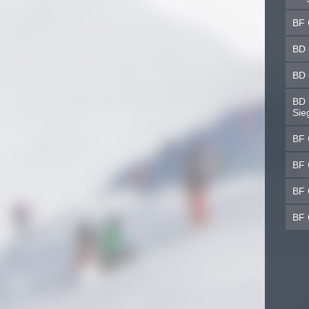
BF 
BD 
BD 
BD 
Sie
BF 
BF 
BF 
BF 