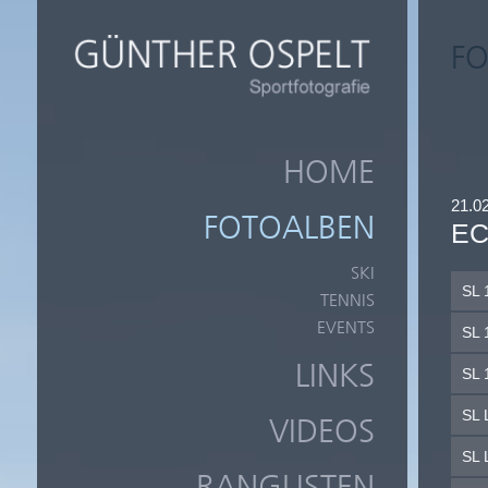
FO
HOME
21.0
FOTOALBEN
EC
SKI
SL 
TENNIS
EVENTS
SL 
LINKS
SL 
SL 
VIDEOS
SL 
RANGLISTEN