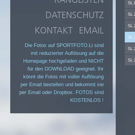
SL 
DATENSCHUTZ
SL 
SL 2
KONTAKT
EMAIL
|
SL 2
Die Fotos auf SPORTFOTO.Li sind
SL 2
mit reduzierter Auflösung auf die
SL 2
Homepage hochgeladen und NICHT
für den DOWNLOAD geeignet. Ihr
könnt die Fotos mit voller Auflösung
per Email bestellen und bekommt sie
per Email oder Dropbox. FOTOS sind
KOSTENLOS !